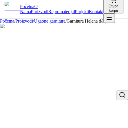
Početna
O
Otvori
korpu
Nama
Proizvodi
Repromaterijal
Projekti
Kontakt
Početna
/
Proizvodi
/
Ugaone garniture
/
Garnitura Helena d/l plus