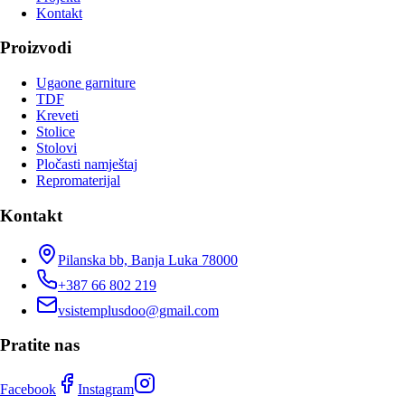
Kontakt
Proizvodi
Ugaone garniture
TDF
Kreveti
Stolice
Stolovi
Pločasti namještaj
Repromaterijal
Kontakt
Pilanska bb, Banja Luka 78000
+387 66 802 219
vsistemplusdoo@gmail.com
Pratite nas
Facebook
Instagram