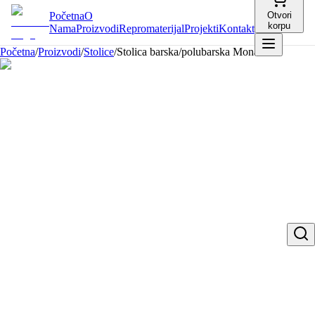
Početna
O
Otvori
korpu
Nama
Proizvodi
Repromaterijal
Projekti
Kontakt
Početna
/
Proizvodi
/
Stolice
/
Stolica barska/polubarska Mona oval